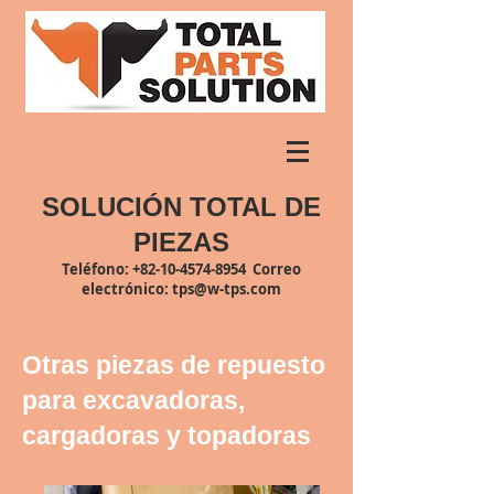
SOLUCIÓN TOTAL DE
PIEZAS
Teléfono
:
+82-10-4574-8954
Correo
electrónico:
tps@w-tps.com
Otras piezas de repuesto
para excavadoras,
cargadoras y topadoras